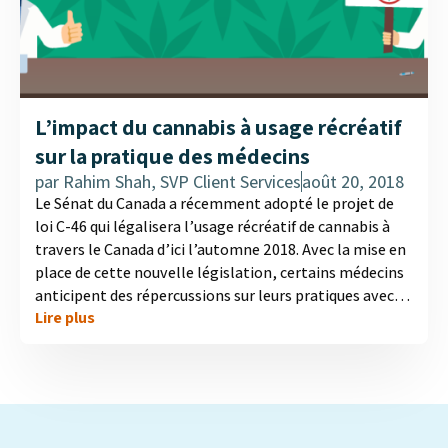
L’impact du cannabis à usage récréatif
sur la pratique des médecins
par
Rahim Shah, SVP Client Services
août 20, 2018
Le Sénat du Canada a récemment adopté le projet de
loi C-46 qui légalisera l’usage récréatif de cannabis à
travers le Canada d’ici l’automne 2018. Avec la mise en
place de cette nouvelle législation, certains médecins
anticipent des répercussions sur leurs pratiques avec
Lire plus
des patients choisissant le cannabis à usage récréatif
plutôt que des médicaments sur ordonnance plus
traditionnels ou du cannabis médical. D'autres
médecins anticipent une augmentation du nombre de
visites de patients liées à la dépendance et des
symptômes psychotiques....