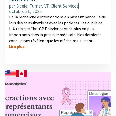
par
Daniel Turner, VP Client Services
octobre 31, 2025
De la recherche d'informations en passant par de l'aide
lors des consultations avec les patients, les outils de
l'IA tels que ChatGPT deviennent de plus en plus
importants dans la pratique médicale. Nos dernières
conclusions révèlent que les médecins utilisent
Lire plus
largement ces technologies dans leur pratique et que
la plupart d'entre eux pensent qu'elles auront un
impact positif sur les soins de santé. Cependant, à
mesure que l'IA devient plus accessible, les médecins
passent plus de temps à corriger les idées fausses des
patients. Découvrez le tableau complet dans notre
nouvelle infographie qui explore la manière dont les
médecins adoptent...