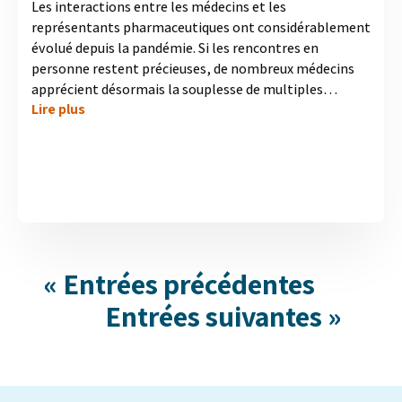
Les interactions entre les médecins et les
représentants pharmaceutiques ont considérablement
évolué depuis la pandémie. Si les rencontres en
personne restent précieuses, de nombreux médecins
apprécient désormais la souplesse de multiples
Lire plus
options d'engagement. Pour répondre aux préférences
des médecins, il est essentiel de trouver un équilibre
entre les interactions virtuelles et les rencontres en
personne.
Consultez notre dernière infographie pour comprendre
comment les interactions avec les représentants
commerciaux façonnent l'engagement des médecins
aujourd'hui....
« Entrées précédentes
Entrées suivantes »