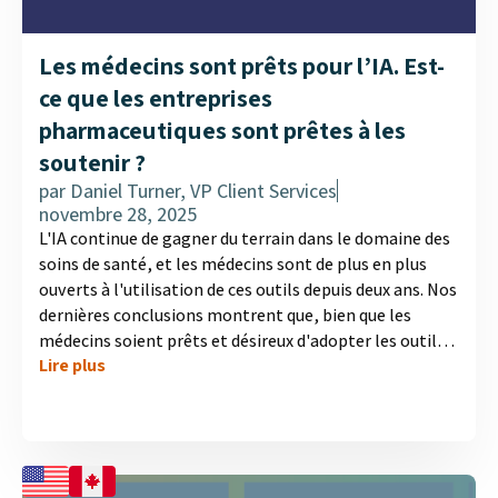
Les médecins sont prêts pour l’IA. Est-
ce que les entreprises
pharmaceutiques sont prêtes à les
soutenir ?
par
Daniel Turner, VP Client Services
novembre 28, 2025
L'IA continue de gagner du terrain dans le domaine des
soins de santé, et les médecins sont de plus en plus
ouverts à l'utilisation de ces outils depuis deux ans. Nos
dernières conclusions montrent que, bien que les
médecins soient prêts et désireux d'adopter les outils
Lire plus
d'IA, la plupart d'entre eux n'ont pas encore reçu de
soutien significatif de la part des entreprises
pharmaceutiques. Cette situation n'a pas changé au
cours des deux dernières années, ce qui crée un écart
évident entre l'enthousiasme des médecins et l'aide qui
leur est offerte. Découvrez toutes les informations