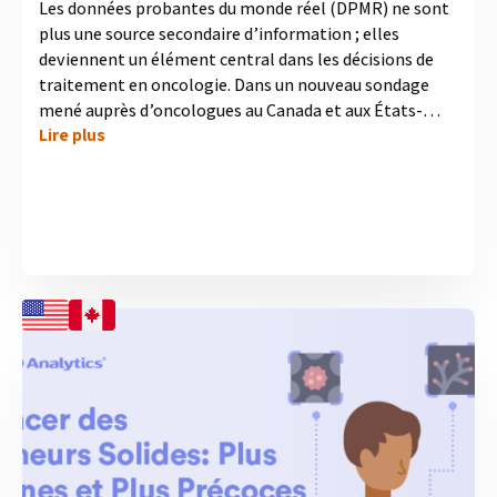
Les données probantes du monde réel (DPMR) ne sont
plus une source secondaire d’information ; elles
deviennent un élément central dans les décisions de
traitement en oncologie. Dans un nouveau sondage
mené auprès d’oncologues au Canada et aux États-
Lire plus
Unis, MD Analytics explore comment les DPMR sont
utilisées dans la pratique clinique, les situations où
elles offrent le plus de valeur, ainsi que les défis qui
demeurent quant à leur application efficace. Notre plus
récente infographie met en lumière les domaines où
les oncologues perçoivent les plus grands avantages
des DPMR, la façon dont elles soutiennent la prise de
décisions complexes,...