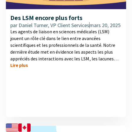
Des LSM encore plus forts
par
Daniel Turner, VP Client Services
mars 20, 2025
Les agents de liaison en sciences médicales (LSM)
jouent un rôle clé dans le lien entre avancées
scientifiques et les professionnels de la santé. Notre
dernière étude met en évidence les aspects les plus
appréciés des interactions avec les LSM, les lacunes
Lire plus
potentielles à combler et les entreprises qui se
démarquent le plus dans différents champs
thérapeutiques. Découvrez notre nouvelle infographie
pour mieux comprendre comment renforcer l’impact
des LSM et offrir plus de valeur ajoutée aux
professionnels de la santé....