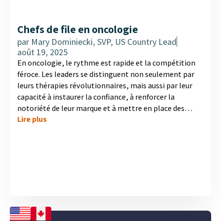
Chefs de file en oncologie
par
Mary Dominiecki, SVP, US Country Lead
août 19, 2025
En oncologie, le rythme est rapide et la compétition
féroce. Les leaders se distinguent non seulement par
leurs thérapies révolutionnaires, mais aussi par leur
capacité à instaurer la confiance, à renforcer la
notoriété de leur marque et à mettre en place des
Lire plus
programmes de soutien solides pour les patients. MD
Analytics a interrogé des oncologues aux États-Unis et
au Canada afin de déterminer quelles sont les
entreprises en tête et pourquoi. Les résultats révèlent
que le leadership perçu va au-delà de la science seule ; il
s'agit d'un engagement envers les soins aux patients
qui trouve un écho tant chez...