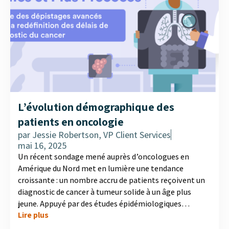
L’évolution démographique des
patients en oncologie
par
Jessie Robertson, VP Client Services
mai 16, 2025
Un récent sondage mené auprès d’oncologues en
Amérique du Nord met en lumière une tendance
croissante : un nombre accru de patients reçoivent un
diagnostic de cancer à tumeur solide à un âge plus
jeune. Appuyé par des études épidémiologiques
Lire plus
récentes, ce changement est particulièrement marqué
dans les cas de cancer du sein et de cancer colorectal.