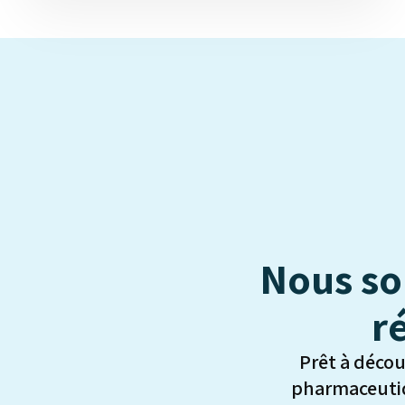
pharmaceutiques à communiquer plus efficacement
avec leur auditoire cible. Quatre segments de
médecins ont émergé....
Nous so
r
Prêt à déco
pharmaceutiq