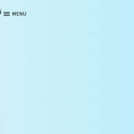
R
MENU