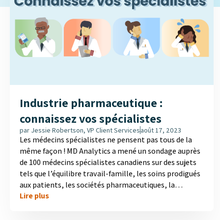
Industrie pharmaceutique :
connaissez vos spécialistes
par
Jessie Robertson, VP Client Services
août 17, 2023
Les médecins spécialistes ne pensent pas tous de la
même façon ! MD Analytics a mené un sondage auprès
de 100 médecins spécialistes canadiens sur des sujets
tels que l’équilibre travail-famille, les soins prodigués
aux patients, les sociétés pharmaceutiques, la
Lire plus
technologie et les sources d’information dans le but
de déceler des différences comportementales pour
aider les spécialistes en marketing des entreprises