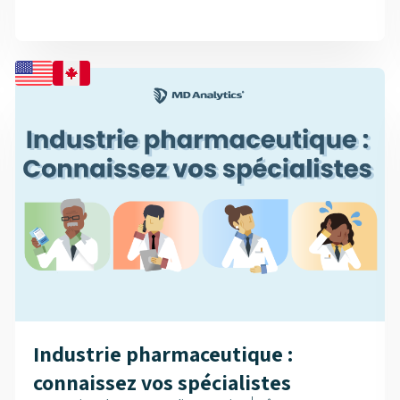
avoir des répercussions sur les stratégies de
traitement, la gestion des patients, ainsi que sur la
manière dont les entreprises pharmaceutiques
soutiennent et communiquent avec les patients plus
jeunes. Explorez l’infographie pour en savoir plus sur
les implications pour...
Industrie pharmaceutique :
connaissez vos spécialistes