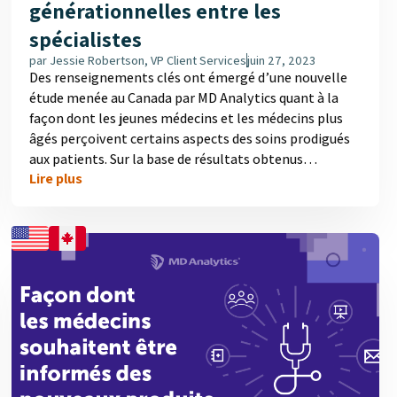
générationnelles entre les
spécialistes
par
Jessie Robertson, VP Client Services
juin 27, 2023
Des renseignements clés ont émergé d’une nouvelle
étude menée au Canada par MD Analytics quant à la
façon dont les jeunes médecins et les médecins plus
âgés perçoivent certains aspects des soins prodigués
aux patients. Sur la base de résultats obtenus
Lire plus
antérieurement qui soulignaient des différences
générationnelles entre les médecins de premier
recours, MD Analytics a effectué une étude de suivi en
mars 2023 auprès de 100 différents médecins
spécialistes canadiens. Celle-ci avait pour objectif
global de déterminer l’étendue de l’écart
générationnel au chapitre des méthodes de
traitement et de prise en charge des patients. Lors de
notre analyse, nous...