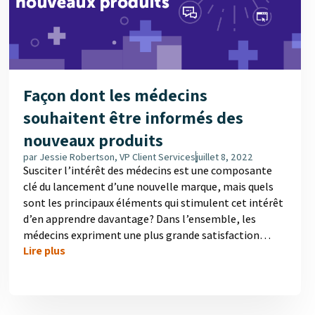
Façon dont les médecins
souhaitent être informés des
nouveaux produits
par
Jessie Robertson, VP Client Services
juillet 8, 2022
Susciter l’intérêt des médecins est une composante
clé du lancement d’une nouvelle marque, mais quels
sont les principaux éléments qui stimulent cet intérêt
d’en apprendre davantage? Dans l’ensemble, les
médecins expriment une plus grande satisfaction
Lire plus
lorsqu’ils prennent connaissance de nouveaux
produits dans le cadre d’interactions en personne que
lorsque ces renseignements leur sont transmis de
façon virtuelle ou numérique. La source de ces derniers