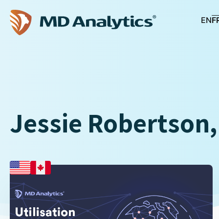
EN
F
Jessie Robertson,