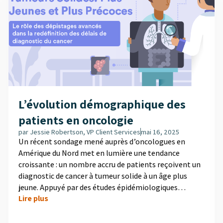
L’évolution démographique des
patients en oncologie
par
Jessie Robertson, VP Client Services
mai 16, 2025
Un récent sondage mené auprès d’oncologues en
Amérique du Nord met en lumière une tendance
croissante : un nombre accru de patients reçoivent un
diagnostic de cancer à tumeur solide à un âge plus
jeune. Appuyé par des études épidémiologiques
Lire plus
récentes, ce changement est particulièrement
marqué dans les cas de cancer du sein et de cancer
colorectal. Ce changement démographique devrait