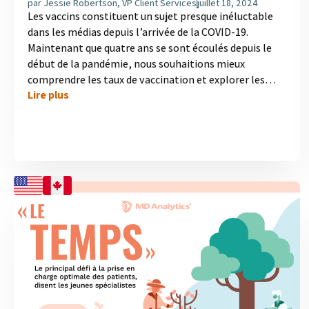
par
Jessie Robertson, VP Client Services
juillet 18, 2024
Les vaccins constituent un sujet presque inéluctable
dans les médias depuis l’arrivée de la COVID-19.
Maintenant que quatre ans se sont écoulés depuis le
début de la pandémie, nous souhaitions mieux
comprendre les taux de vaccination et explorer les
Lire plus
vaccins les plus demandés par le grand public. Cette
étude indépendante se penche sur l’expérience des
Américains et des Canadiens avec les vaccins. MD
Analytics a interrogé 1000 personnes dans chaque
pays, et les résultats font état de forts taux de
vaccination et du rôle crucial que jouent les
pharmacies dans l’accès aux vaccins, notamment ceux
contre la grippe et la...