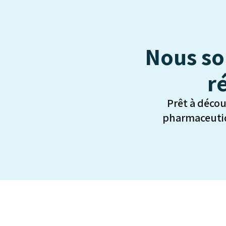
Nous so
r
Prêt à déco
pharmaceutiq