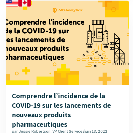
que ce sentiment ait été observé dans toutes les
spécialités médicales, nos résultats ont laissé
entendre qu’il serait plus prononcé dans certains
groupes d’âge....
Comprendre l’incidence de la
COVID-19 sur les lancements de
nouveaux produits
pharmaceutiques
par
Jessie Robertson, VP Client Services
juin 13, 2022