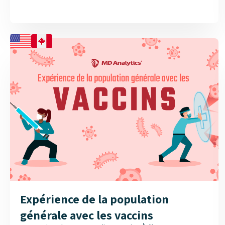
demeurent quant à leur application efficace. Notre
plus récente infographie met en lumière les domaines
où les oncologues perçoivent les plus grands
avantages des DPMR, la façon dont elles soutiennent
la prise de décisions complexes,...
Expérience de la population
générale avec les vaccins