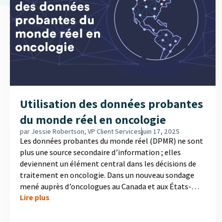
Utilisation des données probantes
du monde réel en oncologie
par
Jessie Robertson, VP Client Services
juin 17, 2025
Les données probantes du monde réel (DPMR) ne sont
plus une source secondaire d’information ; elles
deviennent un élément central dans les décisions de
traitement en oncologie. Dans un nouveau sondage
mené auprès d’oncologues au Canada et aux États-
Lire plus
Unis, MD Analytics explore comment les DPMR sont
utilisées dans la pratique clinique, les situations où
elles offrent le plus de valeur, ainsi que les défis qui