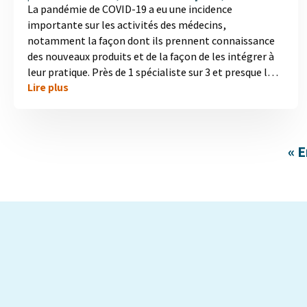
La pandémie de COVID-19 a eu une incidence
importante sur les activités des médecins,
notamment la façon dont ils prennent connaissance
des nouveaux produits et de la façon de les intégrer à
leur pratique. Près de 1 spécialiste sur 3 et presque la
Lire plus
moitié des généralistes ont indiqué que leur utilisation
de nouveaux produits a baissé durant la pandémie,
principalement en raison d’une moindre présence des
entreprises pharmaceutiques, d’une réduction
« 
générale du volume de consultations de patients et
d’un manque d’aise à prescrire de nouveaux
médicaments....