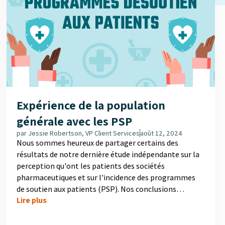
Expérience de la population
générale avec les PSP
par
Jessie Robertson, VP Client Services
août 12, 2024
Nous sommes heureux de partager certains des
résultats de notre dernière étude indépendante sur la
perception qu'ont les patients des sociétés
pharmaceutiques et sur l'incidence des programmes
de soutien aux patients (PSP). Nos conclusions
Lire plus
soulignent le rôle crucial que jouent les PSP dans
l'amélioration de la confiance et de la satisfaction des
patients.