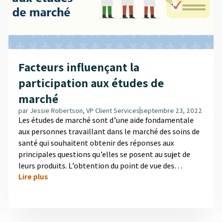
Facteurs influençant la
participation aux études de
marché
par
Jessie Robertson, VP Client Services
septembre 23, 2022
Les études de marché sont d’une aide fondamentale
aux personnes travaillant dans le marché des soins de
santé qui souhaitent obtenir des réponses aux
principales questions qu’elles se posent au sujet de
leurs produits. L’obtention du point de vue des
Lire plus
fournisseurs de soins de santé est au centre de ces
études. Il peut cependant s’avérer difficile d’amener
les médecins à prendre part à ces dernières. Même si la
plupart des médecins qui répondent aux sondages