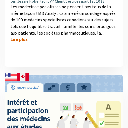
par
Jessie Robertson, VP Client Services
août 17, 2023
Les médecins spécialistes ne pensent pas tous de la
même façon ! MD Analytics a mené un sondage auprès
de 100 médecins spécialistes canadiens sur des sujets
tels que l’équilibre travail-famille, les soins prodigués
aux patients, les sociétés pharmaceutiques, la
Lire plus
technologie et les sources d’information dans le but
de déceler des différences comportementales pour
aider les spécialistes en marketing des entreprises
pharmaceutiques à communiquer plus efficacement
avec leur auditoire cible. Quatre segments de
médecins ont émergé....