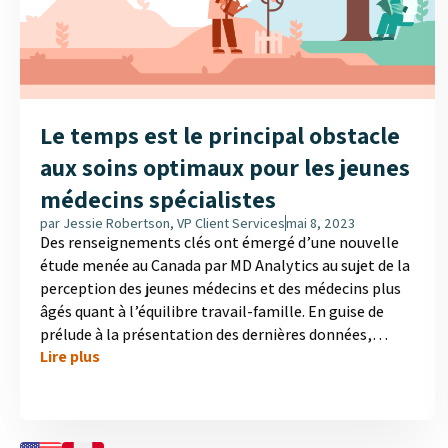
Le temps est le principal obstacle
aux soins optimaux pour les jeunes
médecins spécialistes
par
Jessie Robertson, VP Client Services
mai 8, 2023
Des renseignements clés ont émergé d’une nouvelle
étude menée au Canada par MD Analytics au sujet de la
perception des jeunes médecins et des médecins plus
âgés quant à l’équilibre travail-famille. En guise de
prélude à la présentation des dernières données,
Lire plus
revenons sur une étude réalisée auprès de médecins en
octobre 2022. Celle-ci qui a montré que la majorité des
spécialistes canadiens se sentent submergés et
épuisés comparativement à avant la pandémie. Bien