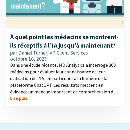
À quel point les médecins se montrent-
ils réceptifs à l’IA jusqu’à maintenant?
par
Daniel Turner, VP Client Services
octobre 16, 2023
Dans une étude récente, MD Analytics a interrogé 300
médecins pour évaluer leur connaissance et leur
utilisation de l'IA, en particulier à la lumière de la
plateforme ChatGPT. Les résultats mettent en
évidence un manque important de compréhension de
Lire plus
l'IA parmi les professionnels de la santé, moins de la
moitié d'entre eux étant familiarisés avec ce concept.
L'utilisation de l'IA, en particulier des modèles
linguistiques tels que ChatGPT, reste faible en raison
d'un manque de familiarité et de confiance. Les