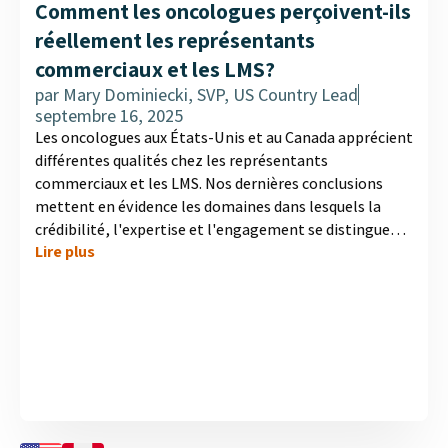
Comment les oncologues perçoivent-ils
réellement les représentants
commerciaux et les LMS?
par
Mary Dominiecki, SVP, US Country Lead
septembre 16, 2025
Les oncologues aux États-Unis et au Canada apprécient
différentes qualités chez les représentants
commerciaux et les LMS. Nos dernières conclusions
mettent en évidence les domaines dans lesquels la
crédibilité, l'expertise et l'engagement se distinguent,
Lire plus
ainsi que les entreprises qui bénéficient de la plus forte
reconnaissance....