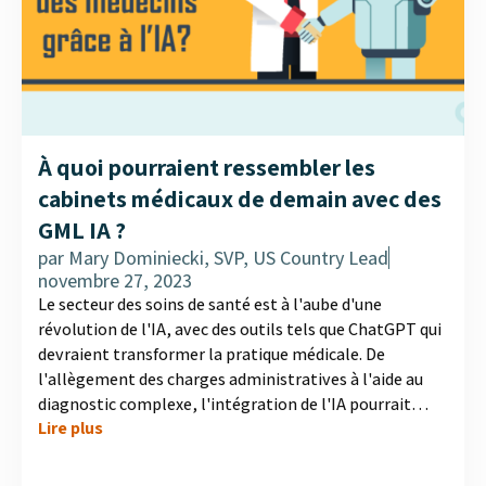
À quoi pourraient ressembler les
cabinets médicaux de demain avec des
GML IA ?
par
Mary Dominiecki, SVP, US Country Lead
novembre 27, 2023
Le secteur des soins de santé est à l'aube d'une
révolution de l'IA, avec des outils tels que ChatGPT qui
devraient transformer la pratique médicale. De
l'allègement des charges administratives à l'aide au
diagnostic complexe, l'intégration de l'IA pourrait
Lire plus
permettre aux médecins de consacrer plus de temps
aux soins directs aux patients. MD Analytics a interrogé
300 médecins pour connaître leur point de vue sur le