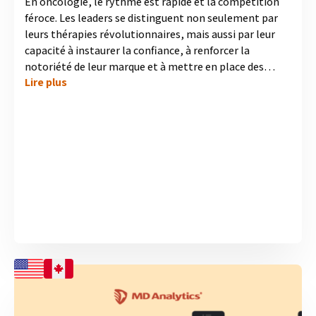
En oncologie, le rythme est rapide et la compétition
féroce. Les leaders se distinguent non seulement par
leurs thérapies révolutionnaires, mais aussi par leur
capacité à instaurer la confiance, à renforcer la
notoriété de leur marque et à mettre en place des
Lire plus
programmes de soutien solides pour les patients. MD
Analytics a interrogé des oncologues aux États-Unis et
au Canada afin de déterminer quelles sont les
entreprises en tête et pourquoi. Les résultats révèlent
que le leadership perçu va au-delà de la science seule ; il
s'agit d'un engagement envers les soins aux patients
qui trouve un écho tant chez...