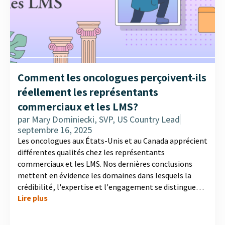
Comment les oncologues perçoivent-ils
réellement les représentants
commerciaux et les LMS?
par
Mary Dominiecki, SVP, US Country Lead
septembre 16, 2025
Les oncologues aux États-Unis et au Canada apprécient
différentes qualités chez les représentants
commerciaux et les LMS. Nos dernières conclusions
mettent en évidence les domaines dans lesquels la
crédibilité, l'expertise et l'engagement se distinguent,
Lire plus
ainsi que les entreprises qui bénéficient de la plus forte
reconnaissance....