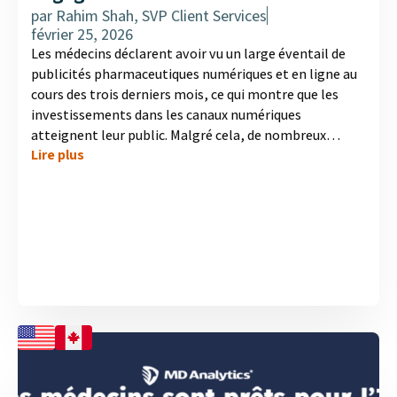
par
Rahim Shah, SVP Client Services
février 25, 2026
Les médecins déclarent avoir vu un large éventail de
publicités pharmaceutiques numériques et en ligne au
cours des trois derniers mois, ce qui montre que les
investissements dans les canaux numériques
atteignent leur public. Malgré cela, de nombreux
Lire plus
médecins ne prennent aucune mesure après avoir été
exposés à ces publicités, tandis qu’un groupe plus
restreint visite le site web d’une entreprise ou
contacte un représentant commercial. Dans
l’infographie complète, découvrez ce que les médecins
apprécient le plus dans la présence en ligne des
entreprises pharmaceutiques et ce qui contribue à
transformer la visibilité en engagement significatif....