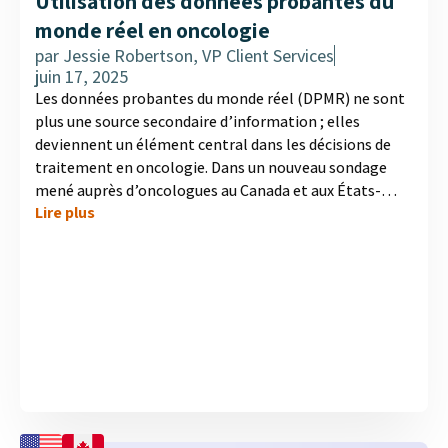
Utilisation des données probantes du
monde réel en oncologie
par
Jessie Robertson, VP Client Services
juin 17, 2025
Les données probantes du monde réel (DPMR) ne sont
plus une source secondaire d’information ; elles
deviennent un élément central dans les décisions de
traitement en oncologie. Dans un nouveau sondage
mené auprès d’oncologues au Canada et aux États-
Lire plus
Unis, MD Analytics explore comment les DPMR sont
utilisées dans la pratique clinique, les situations où
elles offrent le plus de valeur, ainsi que les défis qui
demeurent quant à leur application efficace. Notre plus
récente infographie met en lumière les domaines où
les oncologues perçoivent les plus grands avantages
des DPMR, la façon dont elles soutiennent la prise de
décisions complexes,...