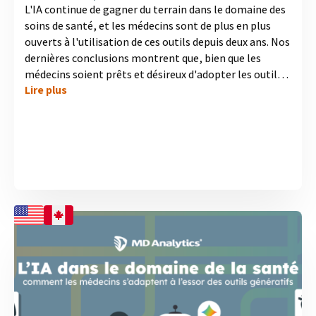
L'IA continue de gagner du terrain dans le domaine des
soins de santé, et les médecins sont de plus en plus
ouverts à l'utilisation de ces outils depuis deux ans. Nos
dernières conclusions montrent que, bien que les
médecins soient prêts et désireux d'adopter les outils
Lire plus
d'IA, la plupart d'entre eux n'ont pas encore reçu de
soutien significatif de la part des entreprises
pharmaceutiques. Cette situation n'a pas changé au
cours des deux dernières années, ce qui crée un écart
évident entre l'enthousiasme des médecins et l'aide qui
leur est offerte. Découvrez toutes les informations
dans notre nouvelle infographie présentant...