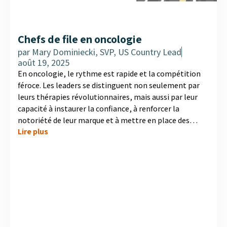
Chefs de file en oncologie
par
Mary Dominiecki, SVP, US Country Lead
août 19, 2025
En oncologie, le rythme est rapide et la compétition
féroce. Les leaders se distinguent non seulement par
leurs thérapies révolutionnaires, mais aussi par leur
capacité à instaurer la confiance, à renforcer la
notoriété de leur marque et à mettre en place des
Lire plus
programmes de soutien solides pour les patients. MD
Analytics a interrogé des oncologues aux États-Unis et
au Canada afin de déterminer quelles sont les
entreprises en tête et pourquoi. Les résultats révèlent
que le leadership perçu va au-delà de la science seule ; il
s'agit d'un engagement envers les soins aux patients
qui trouve un écho tant chez...