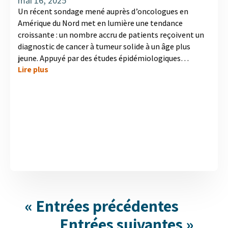
mai 16, 2025
Un récent sondage mené auprès d’oncologues en
Amérique du Nord met en lumière une tendance
croissante : un nombre accru de patients reçoivent un
diagnostic de cancer à tumeur solide à un âge plus
jeune. Appuyé par des études épidémiologiques
Lire plus
récentes, ce changement est particulièrement marqué
dans les cas de cancer du sein et de cancer colorectal.
Ce changement démographique devrait avoir des
répercussions sur les stratégies de traitement, la
gestion des patients, ainsi que sur la manière dont les
entreprises pharmaceutiques soutiennent et
communiquent avec les patients plus jeunes. Explorez
l’infographie pour en savoir plus sur les implications
pour...
« Entrées précédentes
Entrées suivantes »